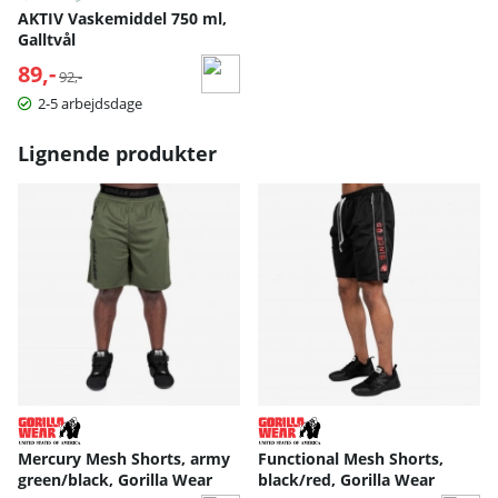
AKTIV Vaskemiddel 750 ml,
Galltvål
89,-
Normalpris:
92,-
2-5 arbejdsdage
Lignende produkter
Mercury Mesh Shorts, army
Functional Mesh Shorts,
green/black, Gorilla Wear
black/red, Gorilla Wear