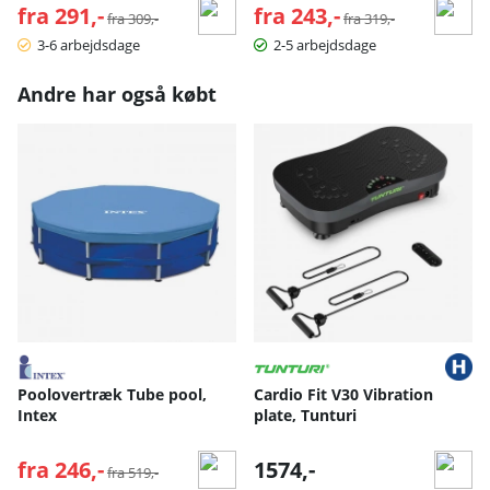
fra 291,-
Normalpris:
fra 243,-
Normalpris:
fra 309,-
fra 319,-
3-6 arbejdsdage
2-5 arbejdsdage
Andre har også købt
Poolovertræk Tube pool,
Cardio Fit V30 Vibration
Intex
plate, Tunturi
fra 246,-
Normalpris:
1574,-
fra 519,-