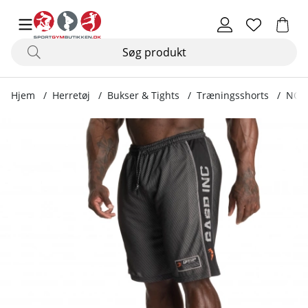
Hjem
Herretøj
Bukser & Tights
Træningsshorts
NO1 
Produktbilleder NO1 Mesh Shorts, sort