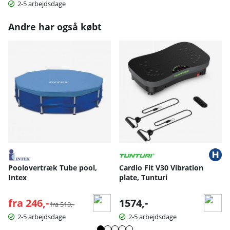
2-5 arbejdsdage
Andre har også købt
Poolovertræk Tube pool,
Cardio Fit V30 Vibration
Intex
plate, Tunturi
fra 246,-
Normalpris:
1574,-
fra 519,-
2-5 arbejdsdage
2-5 arbejdsdage