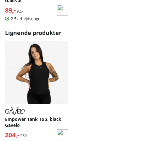
Galltvål
89,-
Normalpris:
92,-
2-5 arbejdsdage
Lignende produkter
Empower Tank Top, black,
Gavelo
204,-
Normalpris:
269,-