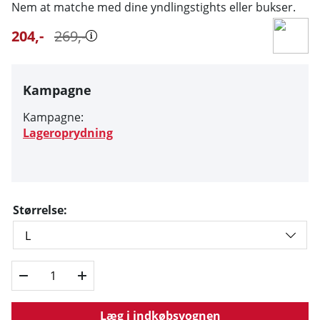
Nem at matche med dine yndlingstights eller bukser.
204
,-
269
,-
Kampagne
Kampagne:
Lageroprydning
Størrelse:
Læg i indkøbsvognen