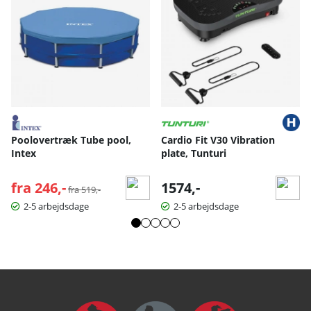
Poolovertræk Tube pool,
Cardio Fit V30 Vibration
Intex
plate, Tunturi
fra 246,-
Normalpris:
1574,-
fra 519,-
2-5 arbejdsdage
2-5 arbejdsdage