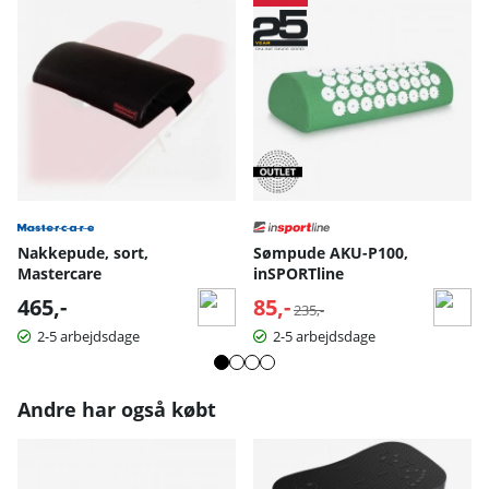
Nakkepude, sort,
Sømpude AKU-P100,
Mastercare
inSPORTline
465,-
85,-
Normalpris:
235,-
2-5 arbejdsdage
2-5 arbejdsdage
Andre har også købt