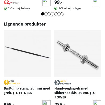
62,-
Normalpris:
99,-
142,-
2-5 arbejdsdage
2-5 arbejdsdage
Lignende produkter
BarPump stang, gummi med
Håndvægtsgreb med
greb, JTC FITNESS
sikkerhedslås, 40 cm, JTC
POWER
955,-
285,-