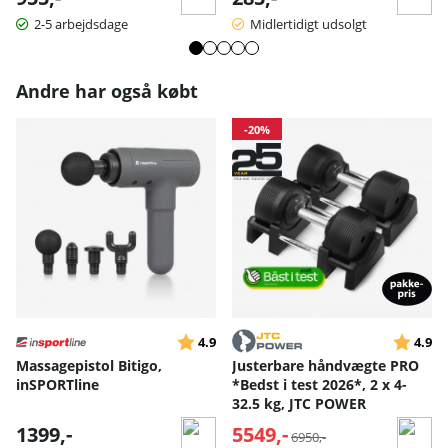
2-5 arbejdsdage
Midlertidigt udsolgt
Andre har også købt
-20%
Vurdering:
ud af 5 stjerner
Vurderin
ud
4.9
4.9
Massagepistol Bitigo,
Justerbare håndvægte PRO
inSPORTline
*Bedst i test 2026*, 2 x 4-
32.5 kg, JTC POWER
1399,-
5549,-
Normalpris:
6950,-