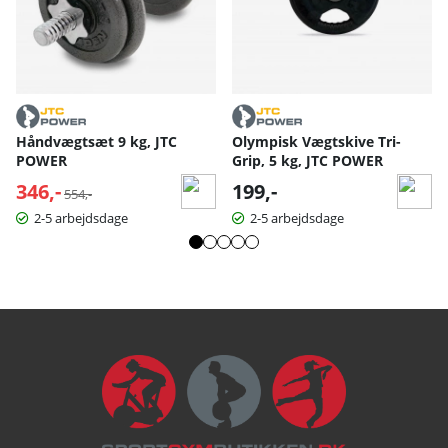
Håndvægtsæt 9 kg, JTC
Olympisk Vægtskive Tri-
POWER
Grip, 5 kg, JTC POWER
346,-
Normalpris:
199,-
554,-
2-5 arbejdsdage
2-5 arbejdsdage