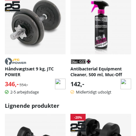
Håndvægtsæt 9 kg, JTC
Antibacterial Equipment
POWER
Cleaner, 500 ml, Muc-Off
346,-
Normalpris:
142,-
554,-
2-5 arbejdsdage
Midlertidigt udsolgt
Lignende produkter
-20%