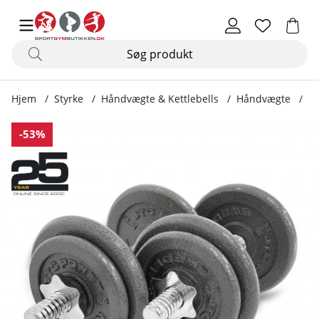
Hjem
Styrke
Håndvægte & Kettlebells
Håndvægte
Hå
Produktbilleder Håndvægtsæt 2 x 9 kg
-53%