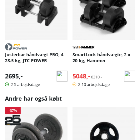
Justerbar håndvægt PRO, 4-
SmartLock håndvægte, 2 x
23.5 kg, JTC POWER
20 kg, Hammer
2695,-
5048,-
Normalpris:
6310,-
2-5 arbejdsdage
2-10 arbejdsdage
Andre har også købt
-37%