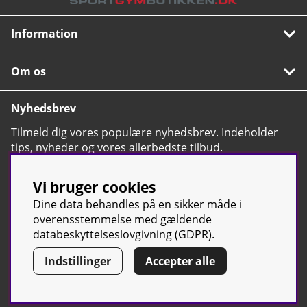
Information
Om os
Nyhedsbrev
Tilmeld dig vores populære nyhedsbrev. Indeholder
tips, nyheder og vores allerbedste tilbud.
OK
Vi bruger cookies
Dine data behandles på en sikker måde i
overensstemmelse med gældende
databeskyttelseslovgivning (GDPR).
© Sport & Gym Butiken JTC AB |
Kontakt os
| All rights reserved |
Indstillinger
Accepter alle
Org.nr:
(svensk tilsvarende CVR-nummer)
556668-7058 | Tel: +46 500-
42 87 00