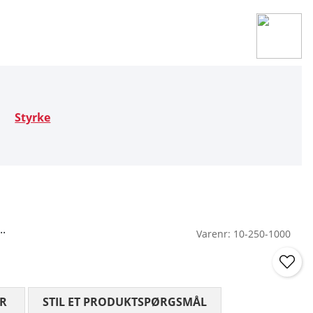
Styrke
.
Varenr:
10-250-1000
R
GENNEMSNITLIG VURDERING 0 UD AF 5 ANTAL VURDE
STIL ET PRODUKTSPØRGSMÅL