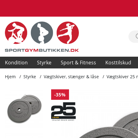
Kondition
Styrke
Sport & Fitness
Kosttilskud
Hjem
Styrke
Vægtskiver, stænger & låse
Vægtskiver 25
Produktbilleder Vægtskiver Metal 25 mm, 2 x 10 kg
-35%