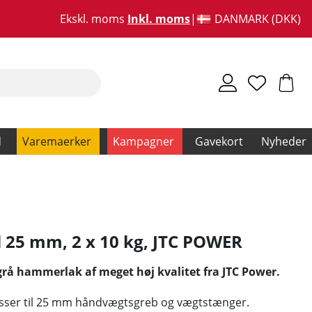
Ekskl. moms
Inkl. moms
DANMARK (DKK)
d
Varemaerker
Kampagner
Gavekort
Nyheder
 25 mm, 2 x 10 kg
,
JTC POWER
 grå hammerlak af meget høj kvalitet fra JTC Power.
sser til 25 mm håndvægtsgreb og vægtstænger.