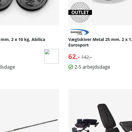
mm, 2 x 10 kg, Abilica
Vægtskiver Metal 25 mm, 2 x 1.
Eurosport
62,-
Normalpris:
142,-
jdsdage
2-5 arbejdsdage