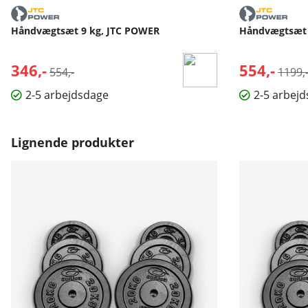
Håndvægtsæt 9 kg, JTC POWER
Håndvægtsæt 
346,-
Normalpris:
554,-
Norma
554,-
1199,
2-5 arbejdsdage
2-5 arbej
Lignende produkter