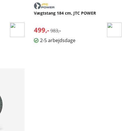
Vægtstang 184 cm, JTC POWER
499,-
Normalpris:
983,-
2-5 arbejdsdage