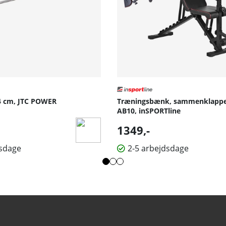
4 cm, JTC POWER
Træningsbænk, sammenklappel
AB10, inSPORTline
lpris:
1349,-
dsdage
2-5 arbejdsdage