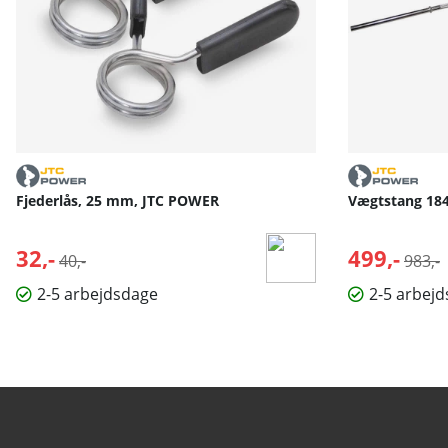
Fjederlås, 25 mm, JTC POWER
Vægtstang 18
32,-
Normalpris:
499,-
Norma
40,-
983,-
2-5 arbejdsdage
2-5 arbej