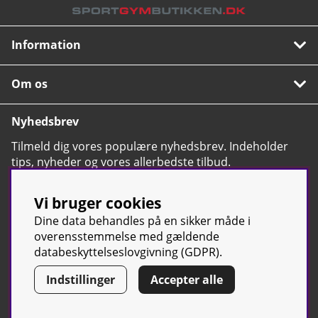
Information
Om os
Nyhedsbrev
Tilmeld dig vores populære nyhedsbrev. Indeholder
tips, nyheder og vores allerbedste tilbud.
OK
Vi bruger cookies
Dine data behandles på en sikker måde i
overensstemmelse med gældende
databeskyttelseslovgivning (GDPR).
© Sport & Gym Butiken JTC AB |
Kontakt os
| All rights reserved |
Indstillinger
Accepter alle
Org.nr:
(svensk tilsvarende CVR-nummer)
556668-7058 | Tel: +46 500-
42 87 00