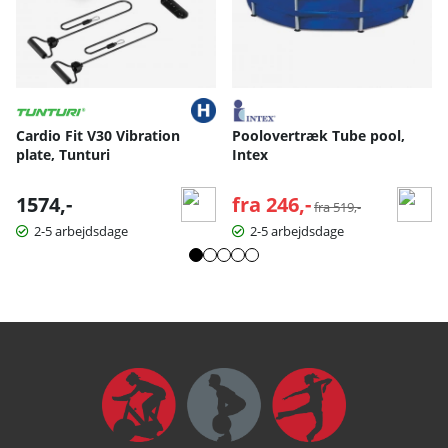
Cardio Fit V30 Vibration
Poolovertræk Tube pool,
plate, Tunturi
Intex
1574,-
fra 246,-
Normalpris:
fra 519,-
2-5 arbejdsdage
2-5 arbejdsdage