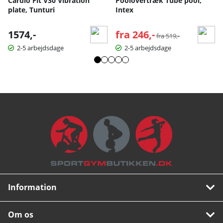
Cardio Fit V30 Vibration
Poolovertræk Tube pool,
plate, Tunturi
Intex
1574,-
fra 246,-
Normalpris:
fra 519,-
2-5 arbejdsdage
2-5 arbejdsdage
Information
Om os