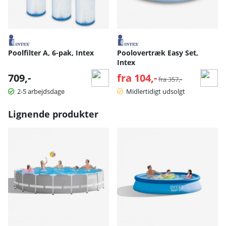
Poolfilter A, 6-pak, Intex
Poolovertræk Easy Set,
Intex
709,-
fra 104,-
Normalpris:
fra 357,-
2-5 arbejdsdage
Midlertidigt udsolgt
Lignende produkter