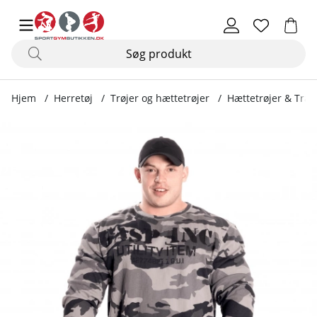
Hjem
Herretøj
Trøjer og hættetrøjer
Hættetrøjer & Træn
Produktbilleder Thermal Gym Sweater, tactical camo