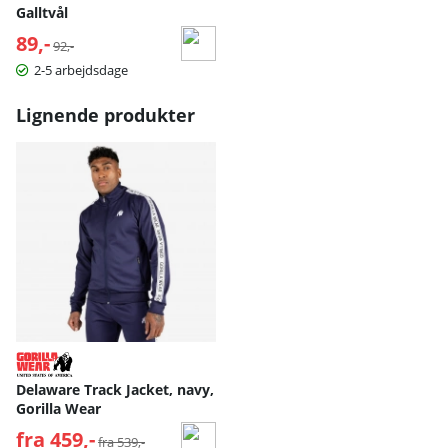
Galltvål
89,-
Normalpris:
92,-
2-5 arbejdsdage
Lignende produkter
Delaware Track Jacket, navy,
Gorilla Wear
fra 459,-
Normalpris:
fra 539,-