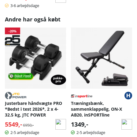
3-6 arbejdsdage
Andre har også købt
-20%
Justerbare håndvægte PRO
Træningsbænk,
*Bedst i test 2026*, 2 x 4-
sammenklappelig, ON-X
32.5 kg, JTC POWER
AB20, inSPORTline
5549,-
Normalpris:
1349,-
6950,-
2-5 arbejdsdage
2-5 arbejdsdage