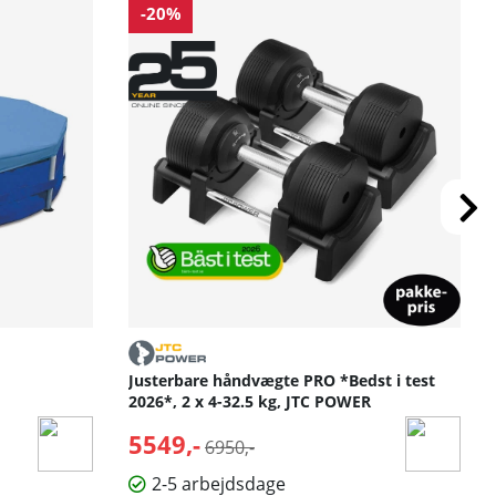
-20%
Justerbare håndvægte PRO *Bedst i test
2026*, 2 x 4-32.5 kg, JTC POWER
5549,-
Normalpris:
6950,-
2-5 arbejdsdage