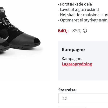
- Forstærkede dele
- Lavet af ægte ruskind
- Høj skaft for maksimal stø
- Optimeret til styrketrænin
640
,-
859
,-
Kampagne
Kampagne:
Lageroprydning
Størrelse: