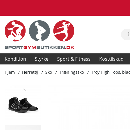
Kondition
Styrke
Sport & Fitness
Kosttilskud
Hjem
Herretøj
Sko
Træningssko
Troy High Tops, bla
Produktbilleder Troy High Tops, black/grey