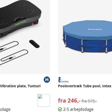
 Vibration plate, Tunturi
Poolovertræk Tube pool, Intex
fra 246,-
Normalpris:
fra 519,-
dsdage
2-5 arbejdsdage