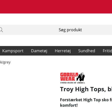
Kampsport
Dametøj
Herretøj
Sundhed
Friti
ck/grey
Troy High Tops, b
Forstærket High Top sko f
komfort!