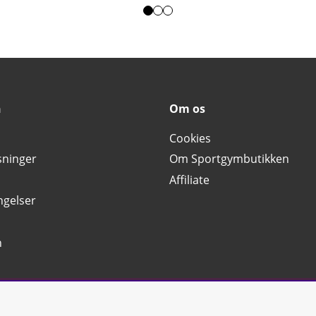
n
Om os
Cookies
sninger
Om Sportgymbutikken
Affiliate
ngelser
n