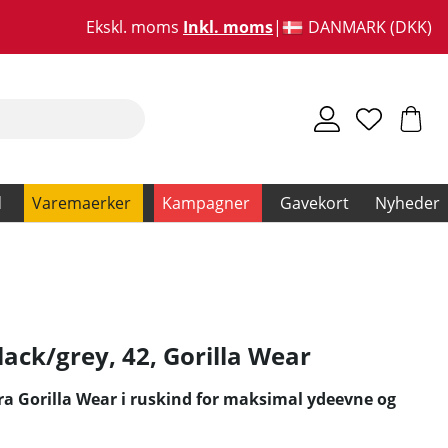
Ekskl. moms
Inkl. moms
DANMARK (DKK)
d
Varemaerker
Kampagner
Gavekort
Nyheder
lack/grey, 42
,
Gorilla Wear
ra Gorilla Wear i ruskind for maksimal ydeevne og