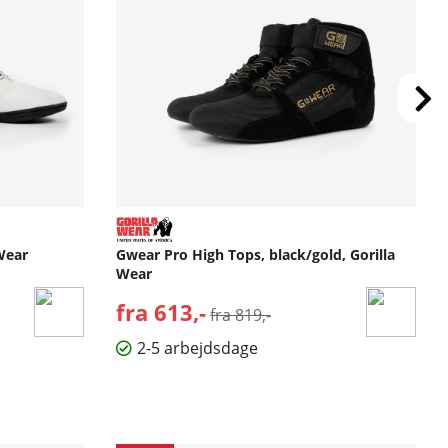
 Wear
Gwear Pro High Tops, black/gold, Gorilla
Wear
fra 613,-
Normalpris:
fra 819,-
2-5 arbejdsdage