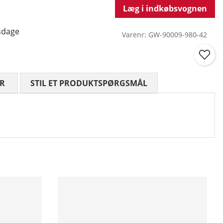
Læg i indkøbsvognen
sdage
Varenr:
GW-90009-980-42
R
GENNEMSNITLIG VURDERING 0 UD AF 5 ANTAL VURDE
STIL ET PRODUKTSPØRGSMÅL