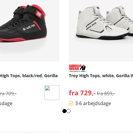
High Tops, black/red, Gorilla
Troy High Tops, white, Gorilla
Normalpris:
fra 729,-
Normalpris:
fra 709,-
fra 859,-
dsdage
3-6 arbejdsdage