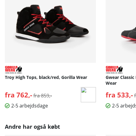
Troy High Tops, black/red, Gorilla Wear
Gwear Classic 
Wear
fra 762,-
Normalpris:
fra 533,-
fra 859,-
2-5 arbejdsdage
2-5 arbej
Andre har også købt