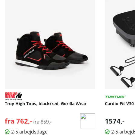
Troy High Tops, black/red, Gorilla Wear
Cardio Fit V30
fra 762,-
Normalpris:
1574,-
fra 859,-
2-5 arbejdsdage
2-5 arbej