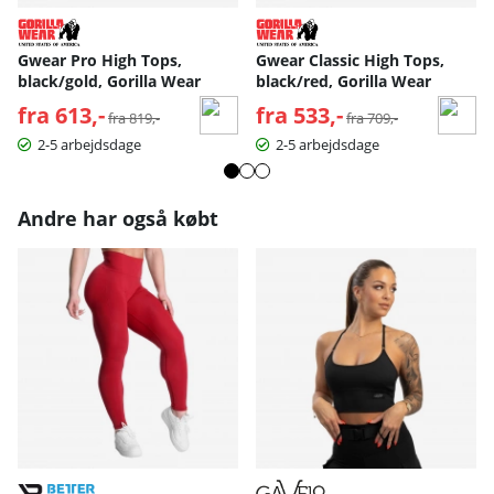
Gwear Pro High Tops,
Gwear Classic High Tops,
black/gold, Gorilla Wear
black/red, Gorilla Wear
fra 613,-
Normalpris:
fra 533,-
Normalpris:
fra 819,-
fra 709,-
2-5 arbejdsdage
2-5 arbejdsdage
Andre har også købt