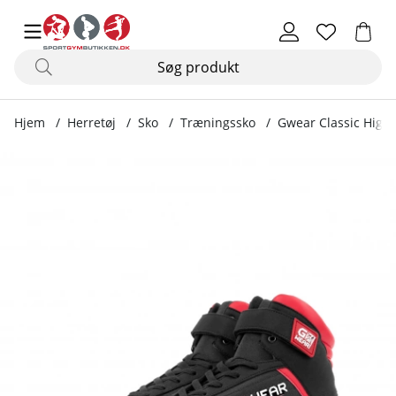
Hjem
Herretøj
Sko
Træningssko
Gwear Classic High 
Produktbilleder Gwear Classic High Tops, black/red