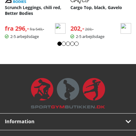
Scrunch Leggings, chili red,
Cargo Top, black, Gavelo
Better Bodies
fra 296,-
Normalpris:
202,-
Normalpris:
fra 549,-
269,-
2-5 arbejdsdage
2-5 arbejdsdage
Information