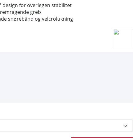
 design for overlegen stabilitet
d fremragende greb
åde snørebånd og velcrolukning