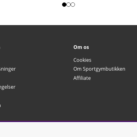
n
Om os
Cookies
sninger
Om Sportgymbutikken
Affiliate
ngelser
n