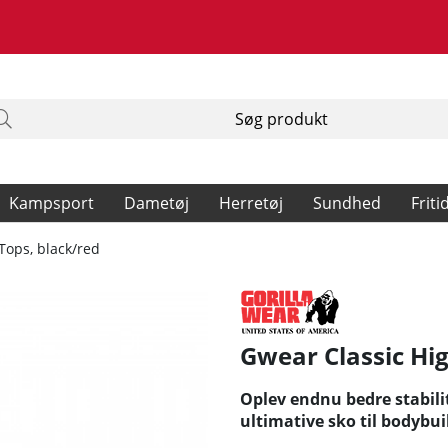
Kampsport
Dametøj
Herretøj
Sundhed
Friti
Tops, black/red
Gwear Classic Hig
Oplev endnu bedre stabili
ultimative sko til bodybui