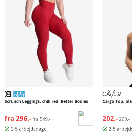
Scrunch Leggings, chili red, Better Bodies
Cargo Top, bla
fra 296,-
Normalpris:
202,-
Norma
fra 549,-
269,-
2-5 arbejdsdage
2-5 arbej