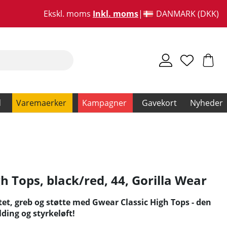
Ekskl. moms
Inkl. moms
DANMARK (DKK)
d
Varemaerker
Kampagner
Gavekort
Nyheder
h Tops, black/red, 44
,
Gorilla Wear
tet, greb og støtte med Gwear Classic High Tops - den
lding og styrkeløft!