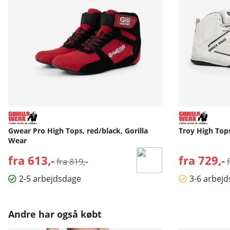
Gwear Pro High Tops, red/black, Gorilla
Troy High Tops
Wear
fra 613,-
Normalpris:
fra 729,-
fra 819,-
2-5 arbejdsdage
3-6 arbej
Andre har også købt