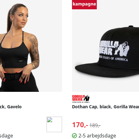
ck, Gavelo
Dothan Cap, black, Gorilla Wea
lpris:
170,-
Normalpris:
189,-
dsdage
2-5 arbejdsdage