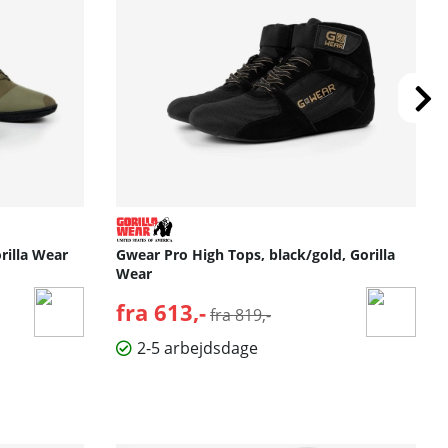
rilla Wear
Gwear Pro High Tops, black/gold, Gorilla
Wear
fra 613,-
Normalpris:
fra 819,-
2-5 arbejdsdage