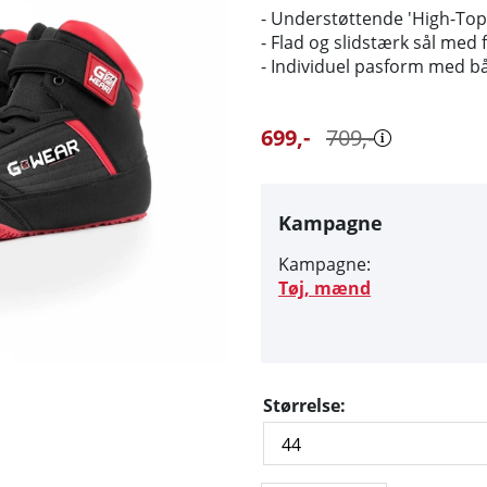
- Understøttende 'High-Top'
- Flad og slidstærk sål me
- Individuel pasform med b
699
,-
709
,-
Kampagne
Kampagne:
Tøj, mænd
Størrelse: