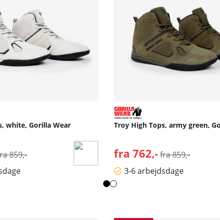
, white, Gorilla Wear
Troy High Tops, army green, Go
Normalpris:
fra 762,-
Normalpris:
fra 859,-
fra 859,-
dsdage
3-6 arbejdsdage