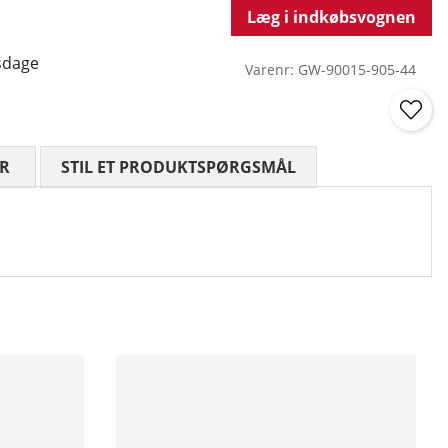
Læg i indkøbsvognen
sdage
Varenr:
GW-90015-905-44
R
GENNEMSNITLIG VURDERING 0 UD AF 5 ANTAL VURDE
STIL ET PRODUKTSPØRGSMÅL