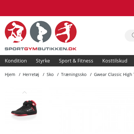
Kondition
Styrke
Sport & Fitness
Kosttilskud
Hjem
Herretøj
Sko
Træningssko
Gwear Classic High 
Produktbilleder Gwear Classic High Tops, black/red