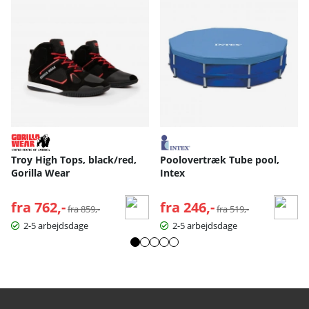
Troy High Tops, black/red,
Poolovertræk Tube pool,
Gorilla Wear
Intex
fra 762,-
Normalpris:
fra 246,-
Normalpris:
fra 859,-
fra 519,-
2-5 arbejdsdage
2-5 arbejdsdage