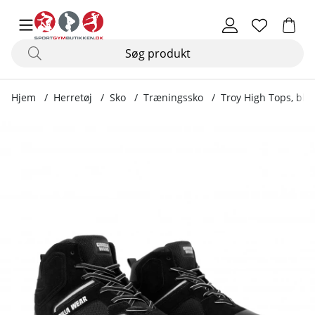
Hjem
Herretøj
Sko
Træningssko
Troy High Tops, bla
Produktbilleder Troy High Tops, black/grey