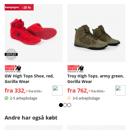
-25 %
GW High Tops Shoe, red,
Troy High Tops, army green,
Gorilla Wear
Gorilla Wear
fra 332,-
Normalpris:
fra 762,-
Normalpris:
fra 639,-
fra 859,-
2-5 arbejdsdage
3-6 arbejdsdage
Andre har også købt