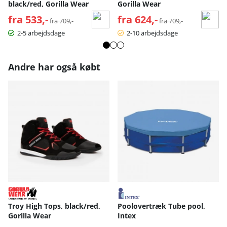
black/red, Gorilla Wear
Gorilla Wear
fra 533,-
Normalpris:
fra 624,-
Normalpris:
fra 709,-
fra 709,-
2-5 arbejdsdage
2-10 arbejdsdage
Andre har også købt
Troy High Tops, black/red,
Poolovertræk Tube pool,
Gorilla Wear
Intex