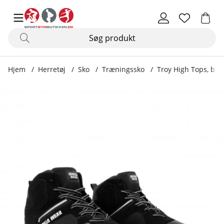
Hjem
Herretøj
Sko
Træningssko
Troy High Tops, bla
Produktbilleder Troy High Tops, black/grey