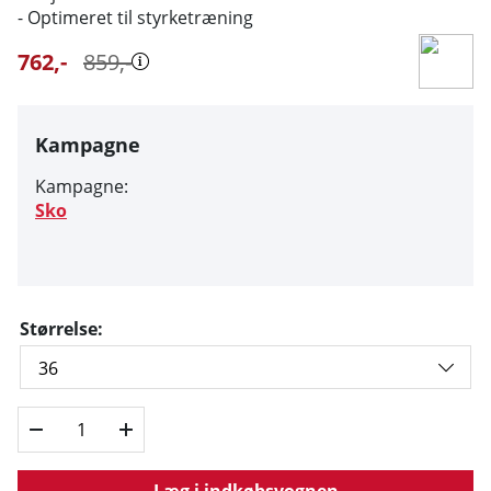
- Optimeret til styrketræning
762
,-
859
,-
Kampagne
Kampagne:
Sko
Størrelse:
Læg i indkøbsvognen