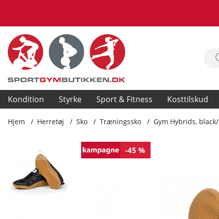
Kondition
Styrke
Sport & Fitness
Kosttilskud
Hjem
Herretøj
Sko
Træningssko
Gym Hybrids, black
Produktbilleder Gym Hybrids, black/brown
-45 %