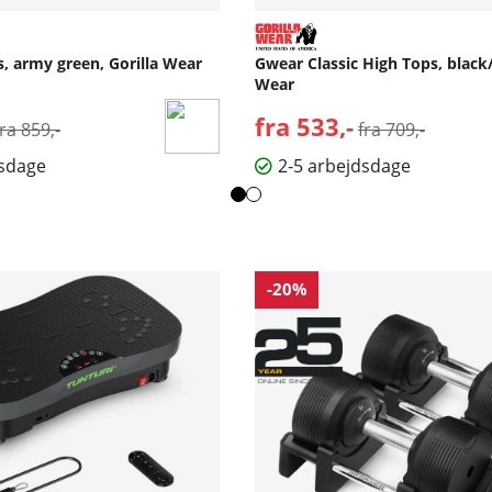
, army green, Gorilla Wear
Gwear Classic High Tops, black/
Wear
Normalpris:
fra 533,-
Normalpris:
fra 859,-
fra 709,-
dsdage
2-5 arbejdsdage
-20%