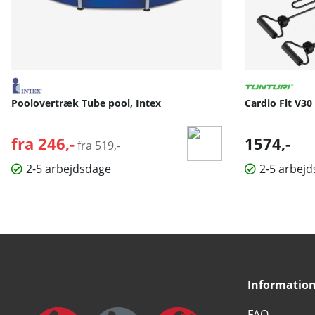
Poolovertræk Tube pool, Intex
Cardio Fit V30
fra 246,-
Normalpris:
1574,-
fra 519,-
2-5 arbejdsdage
2-5 arbej
Informatio
FAQ