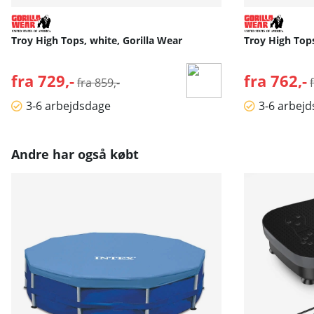
Troy High Tops, white, Gorilla Wear
Troy High Tops
fra 729,-
Normalpris:
fra 762,-
fra 859,-
3-6 arbejdsdage
3-6 arbej
Andre har også købt