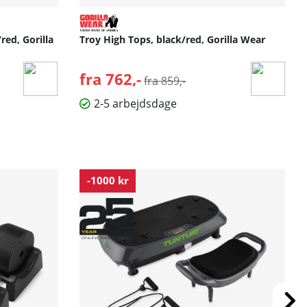
red, Gorilla
Troy High Tops, black/red, Gorilla Wear
fra 762,-
Normalpris:
fra 859,-
2-5 arbejdsdage
-1000 kr