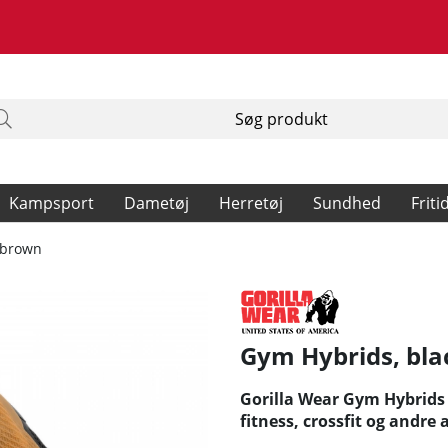
Kampsport
Dametøj
Herretøj
Sundhed
Friti
/brown
Gym Hybrids, bla
Gorilla Wear Gym Hybrids 
fitness, crossfit og andre