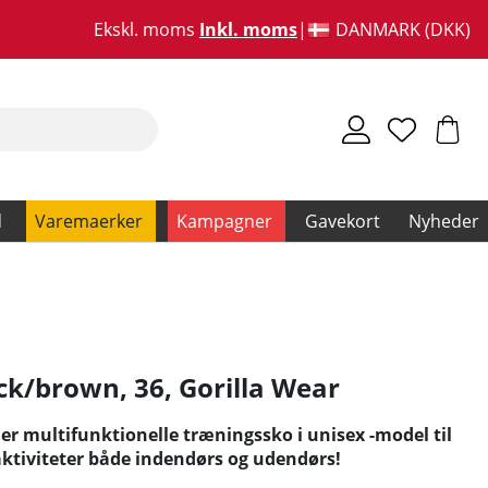
Ekskl. moms
Inkl. moms
DANMARK (DKK)
d
Varemaerker
Kampagner
Gavekort
Nyheder
ck/brown, 36
,
Gorilla Wear
er multifunktionelle træningssko i unisex -model til
 aktiviteter både indendørs og udendørs!