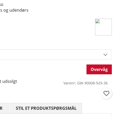
ko
ørs og udendørs
Overvåg
t udsolgt
Varenr:
GW-90008-929-36
R
GENNEMSNITLIG VURDERING 0 UD AF 5 ANTAL VURDE
STIL ET PRODUKTSPØRGSMÅL