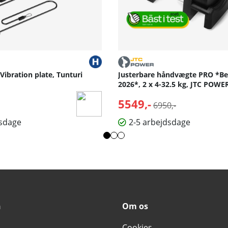
 Vibration plate, Tunturi
Justerbare håndvægte PRO *Bed
2026*, 2 x 4-32.5 kg, JTC POWE
5549,-
Normalpris:
6950,-
dsdage
2-5 arbejdsdage
n
Om os
Cookies