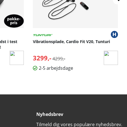
st i test
Vibrationsplade, Cardio Fit V20, Tunturi
R
3299,-
Normalpris:
4299,-
2-5 arbejdsdage
Nyhedsbrev
Tilmeld dig vores populære nyhedsbrev.