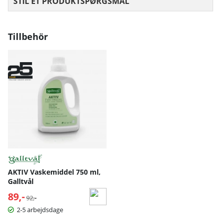
STIL ET PRODUKTSPØRGSMÅL
Tillbehör
AKTIV Vaskemiddel 750 ml,
Galltvål
89,-
Normalpris:
92,-
2-5 arbejdsdage