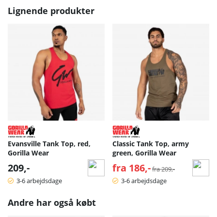
Lignende produkter
Evansville Tank Top, red,
Classic Tank Top, army
Gorilla Wear
green, Gorilla Wear
209,-
fra 186,-
Normalpris:
fra 209,-
3-6 arbejdsdage
3-6 arbejdsdage
Andre har også købt