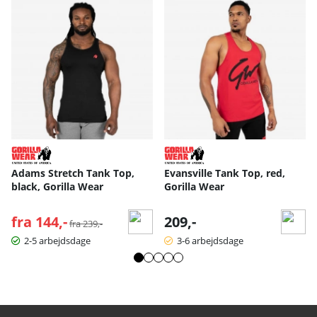
Adams Stretch Tank Top,
Evansville Tank Top, red,
black, Gorilla Wear
Gorilla Wear
fra 144,-
Normalpris:
209,-
fra 239,-
2-5 arbejdsdage
3-6 arbejdsdage