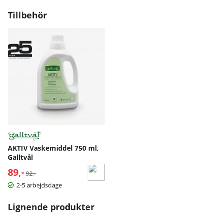
Tillbehör
AKTIV Vaskemiddel 750 ml,
Galltvål
89,-
Normalpris:
92,-
2-5 arbejdsdage
Lignende produkter