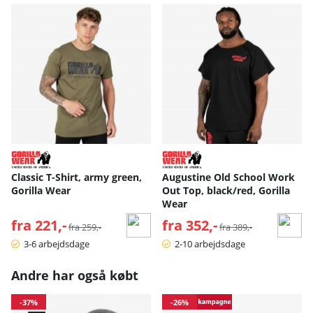
Classic T-Shirt, army green,
Augustine Old School Work
Gorilla Wear
Out Top, black/red, Gorilla
Wear
fra 221,-
Normalpris:
fra 352,-
Normalpris:
fra 259,-
fra 389,-
3-6 arbejdsdage
2-10 arbejdsdage
Andre har også købt
-37%
-26%