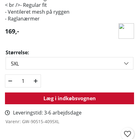
< br />- Regular fit
- Ventileret mesh på ryggen
- Raglanærmer
169
,-
Størrelse:
Læg i indkøbsvognen
Leveringstid:
3-6 arbejdsdage
Varenr:
GW-90515-4095XL