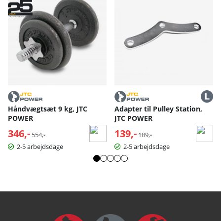
Håndvægtsæt 9 kg, JTC
Adapter til Pulley Station,
POWER
JTC POWER
346,-
Normalpris:
139,-
Normalpris:
554,-
189,-
2-5 arbejdsdage
2-5 arbejdsdage