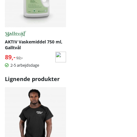
AKTIV Vaskemiddel 750 ml,
Galltvål
89,-
Normalpris:
92,-
2-5 arbejdsdage
Lignende produkter