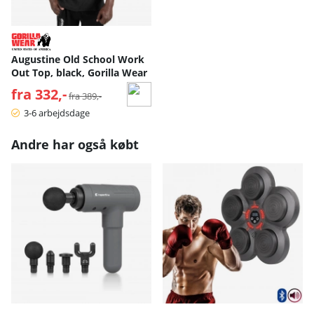
Augustine Old School Work
Out Top, black, Gorilla Wear
fra 332,-
Normalpris:
fra 389,-
3-6 arbejdsdage
Andre har også købt