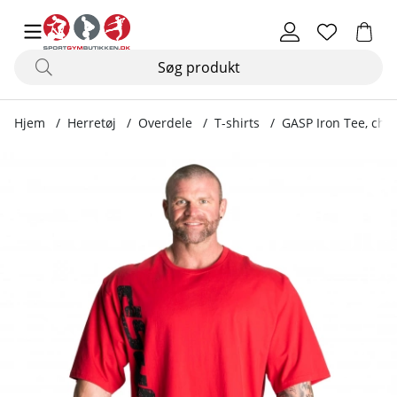
Hjem
Herretøj
Overdele
T-shirts
GASP Iron Tee, chili
Produktbilleder GASP Iron Tee, chili red