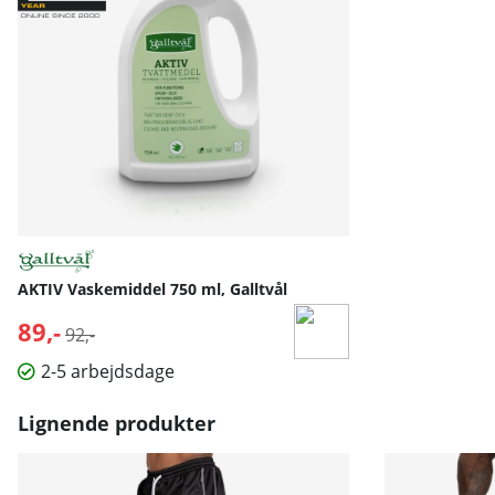
AKTIV Vaskemiddel 750 ml, Galltvål
89,-
Normalpris:
92,-
2-5 arbejdsdage
Lignende produkter