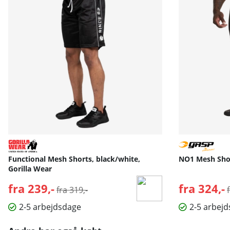
Functional Mesh Shorts, black/white,
NO1 Mesh Shor
Gorilla Wear
fra 239,-
Normalpris:
fra 324,-
fra 319,-
2-5 arbejdsdage
2-5 arbej