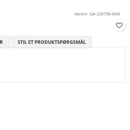
Varenr:
GA-220708-664r
R
GENNEMSNITLIG VURDERING 0 UD AF 5 ANTAL VURDE
STIL ET PRODUKTSPØRGSMÅL