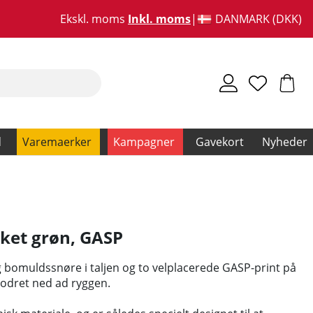
Ekskl. moms
Inkl. moms
DANMARK (DKK)
d
Varemaerker
Kampagner
Gavekort
Nyheder
ket grøn
,
GASP
g bomuldssnøre i taljen og to velplacerede GASP-print på
 lodret ned ad ryggen.