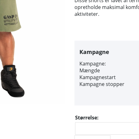
Disse shorts er lavet af term
opretholde maksimal komfo
aktiviteter.
Kampagne
Kampagne:
Mængde
Kampagnestart
Kampagne stopper
Størrelse: