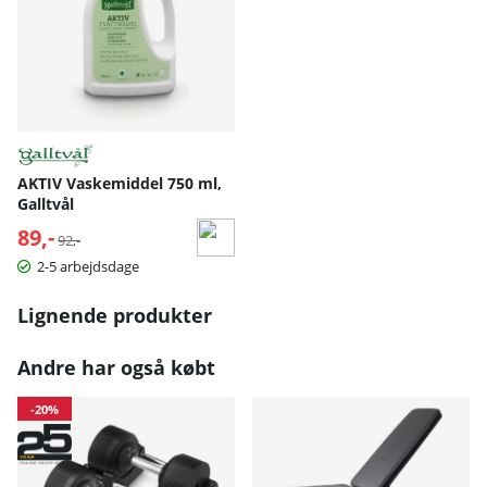
AKTIV Vaskemiddel 750 ml,
Galltvål
89,-
Normalpris:
92,-
2-5 arbejdsdage
Lignende produkter
Andre har også købt
-20%