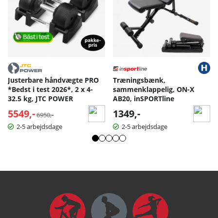
Justerbare håndvægte PRO
Træningsbænk,
*Bedst i test 2026*, 2 x 4-
sammenklappelig, ON-X
32.5 kg, JTC POWER
AB20, inSPORTline
5549,-
Normalpris:
1349,-
6950,-
2-5 arbejdsdage
2-5 arbejdsdage