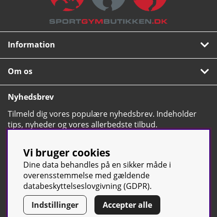
Information
Om os
Nyhedsbrev
Tilmeld dig vores populære nyhedsbrev. Indeholder
tips, nyheder og vores allerbedste tilbud.
OK
Vi bruger cookies
Dine data behandles på en sikker måde i
overensstemmelse med gældende
databeskyttelseslovgivning (GDPR).
© Sport & Gym Butiken JTC AB |
Kontakt os
| All rights reserved |
Indstillinger
Accepter alle
Org.nr:
(svensk tilsvarende CVR-nummer)
556668-7058 | Tel: +46 500-
42 87 00