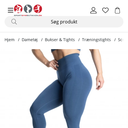
Hjem
Dametøj
Bukser & Tights
Træningstights
Scrun
Produktbilleder Scrunch Leggings, sky blue