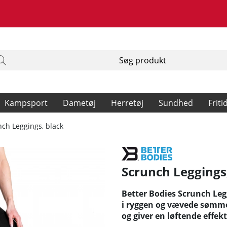
Kampsport
Dametøj
Herretøj
Sundhed
Friti
ch Leggings, black
Scrunch Leggings
Better Bodies Scrunch Leg
i ryggen og vævede sømme
og giver en løftende effe