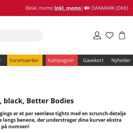
Ekskl. moms
Inkl. moms
DANMARK (DKK)
d
Varemaerker
Kampagner
Gavekort
Nyheder
, black
,
Better Bodies
gings er et par sømløse tights med en scrunch-detalje
 langs benene, der understreger dine kurver ekstra
kt på numsen!