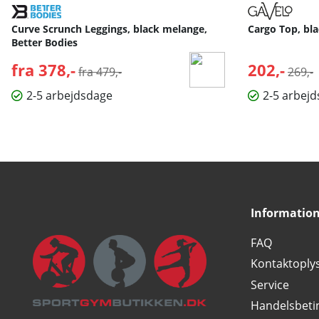
Curve Scrunch Leggings, black melange,
Cargo Top, bla
Better Bodies
fra 378,-
Normalpris:
202,-
Norma
fra 479,-
269,-
2-5 arbejdsdage
2-5 arbej
Informatio
FAQ
Kontaktoply
Service
Handelsbeti