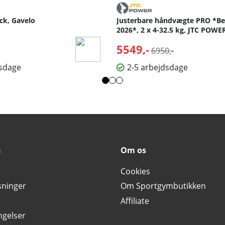
ck, Gavelo
Justerbare håndvægte PRO *Bed
2026*, 2 x 4-32.5 kg, JTC POWE
lpris:
5549,-
Normalpris:
6950,-
dsdage
2-5 arbejdsdage
n
Om os
Cookies
sninger
Om Sportgymbutikken
Affiliate
ngelser