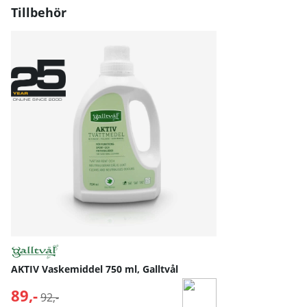
Tillbehör
AKTIV Vaskemiddel 750 ml, Galltvål
89,-
Normalpris:
92,-