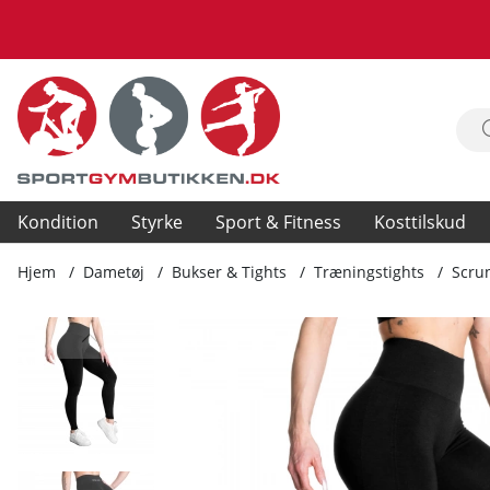
Kondition
Styrke
Sport & Fitness
Kosttilskud
Hjem
Dametøj
Bukser & Tights
Træningstights
Scrun
Produktbilleder Scrunch Leggings, black