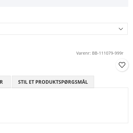
Varenr:
BB-111079-999r
R
GENNEMSNITLIG VURDERING 0 UD AF 5 ANTAL VURDE
STIL ET PRODUKTSPØRGSMÅL