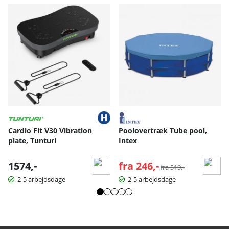
Cardio Fit V30 Vibration
Poolovertræk Tube pool,
plate, Tunturi
Intex
1574,-
fra 246,-
Normalpris:
fra 519,-
2-5 arbejdsdage
2-5 arbejdsdage