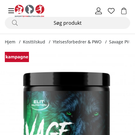
Hjem
Kosttilskud
Ytelsesforbedrer & PWO
Savage PWO,
Produktbilleder Savage PWO, 300 g