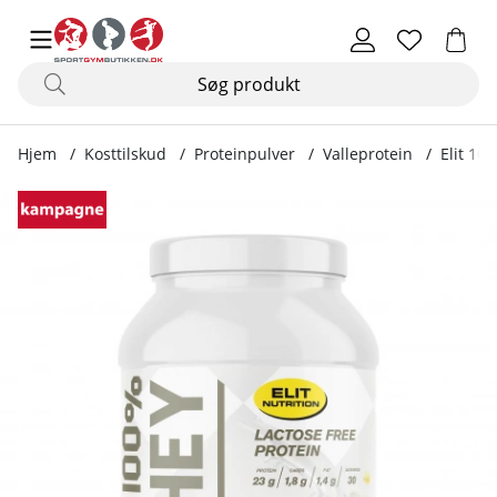
Hjem
Kosttilskud
Proteinpulver
Valleprotein
Elit 100
Produktbilleder Elit 100 % valle, laktosefri, 900 g