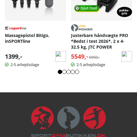
Massagepistol Bitigo,
Justerbare håndvægte PRO
inSPORTline
*Bedst i test 2026*, 2 x 4-
32.5 kg, JTC POWER
1399,-
5549,-
Normalpris:
6950,-
2-5 arbejdsdage
2-5 arbejdsdage