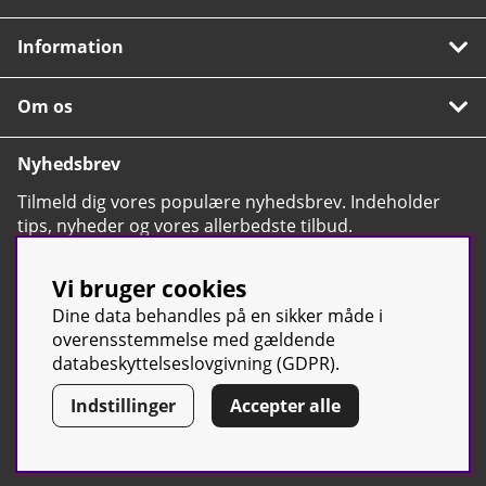
Information
Om os
Nyhedsbrev
Tilmeld dig vores populære nyhedsbrev. Indeholder
tips, nyheder og vores allerbedste tilbud.
OK
Vi bruger cookies
Dine data behandles på en sikker måde i
overensstemmelse med gældende
databeskyttelseslovgivning (GDPR).
© Sport & Gym Butiken JTC AB |
Kontakt os
| All rights reserved |
Indstillinger
Accepter alle
Org.nr:
(svensk tilsvarende CVR-nummer)
556668-7058 | Tel: +46 500-
42 87 00