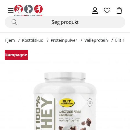
Hjem
Kosttilskud
Proteinpulver
Valleprotein
Elit 10
Produktbilleder Elit 100% Whey, Lactose Free, 2 kg