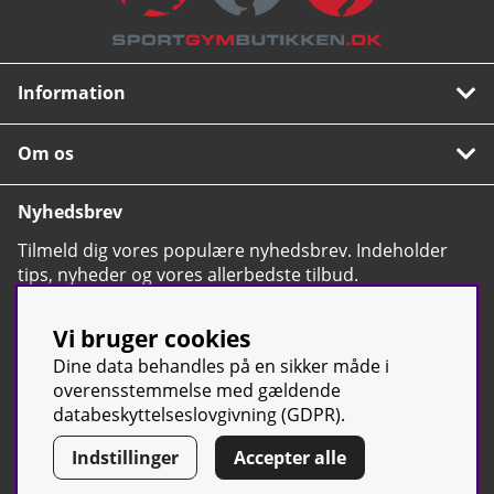
Information
Om os
Nyhedsbrev
Tilmeld dig vores populære nyhedsbrev. Indeholder
tips, nyheder og vores allerbedste tilbud.
OK
Vi bruger cookies
Dine data behandles på en sikker måde i
overensstemmelse med gældende
databeskyttelseslovgivning (GDPR).
© Sport & Gym Butiken JTC AB |
Kontakt os
| All rights reserved |
Indstillinger
Accepter alle
Org.nr:
(svensk tilsvarende CVR-nummer)
556668-7058 | Tel: +46 500-
42 87 00