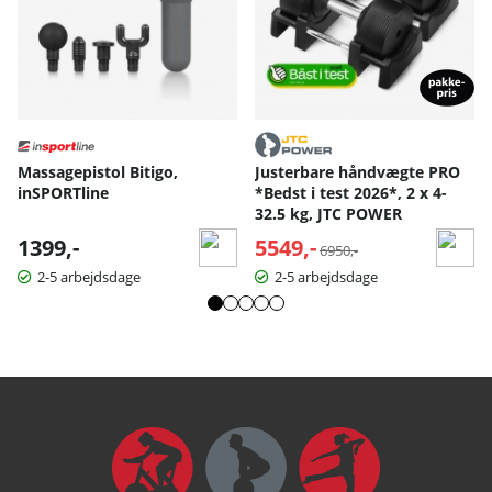
Massagepistol Bitigo,
Justerbare håndvægte PRO
inSPORTline
*Bedst i test 2026*, 2 x 4-
32.5 kg, JTC POWER
1399,-
5549,-
Normalpris:
6950,-
2-5 arbejdsdage
2-5 arbejdsdage