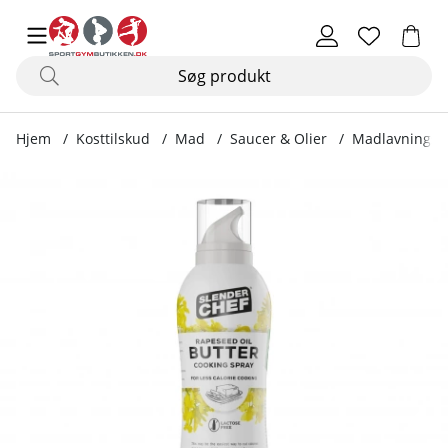
Hjem
Kosttilskud
Mad
Saucer & Olier
Madlavningssp
Produktbilleder Madlavningsspray, 200 ml