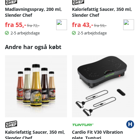
Madlavningsspray, 200 ml,
Kaloriefattig Saucer, 350 ml,
Slender Chef
Slender Chef
fra 55,-
Normalpris:
fra 43,-
Normalpris:
fra 72,-
fra 59,-
2-5 arbejdsdage
2-5 arbejdsdage
Andre har også købt
Kaloriefattig Saucer, 350 ml,
Cardio Fit V30 Vibration
Slender Chef
plate, Tunturi