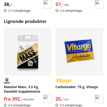
38,-
57,-
Normalpris:
59,-
2-5 arbejdsdage
2-5 arbejdsdage
Lignende produkter
Massive Mass, 3.5 kg,
Carboloader, 75 g, Vitargo
Swedish Supplements
fra 392,-
Normalpris:
25,-
Normalpris:
fra 439,-
31,-
2-5 arbejdsdage
2-5 arbejdsdage