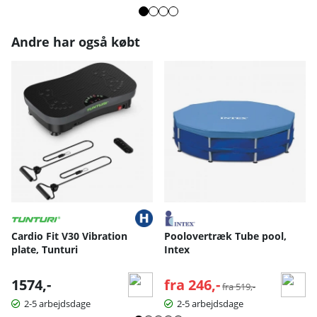
Andre har også købt
Cardio Fit V30 Vibration
Poolovertræk Tube pool,
plate, Tunturi
Intex
1574,-
fra 246,-
Normalpris:
fra 519,-
2-5 arbejdsdage
2-5 arbejdsdage