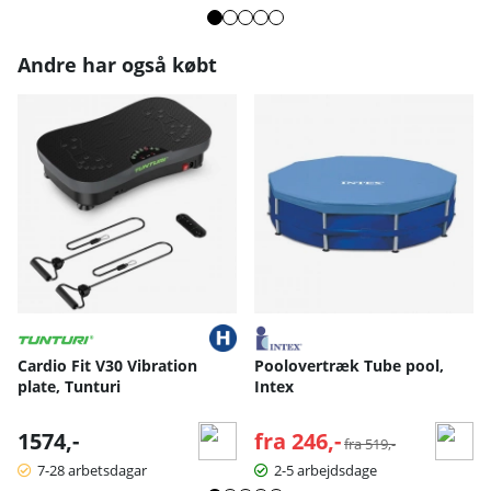
Andre har også købt
Cardio Fit V30 Vibration
Poolovertræk Tube pool,
plate, Tunturi
Intex
1574,-
fra 246,-
Normalpris:
fra 519,-
7-28 arbetsdagar
2-5 arbejdsdage