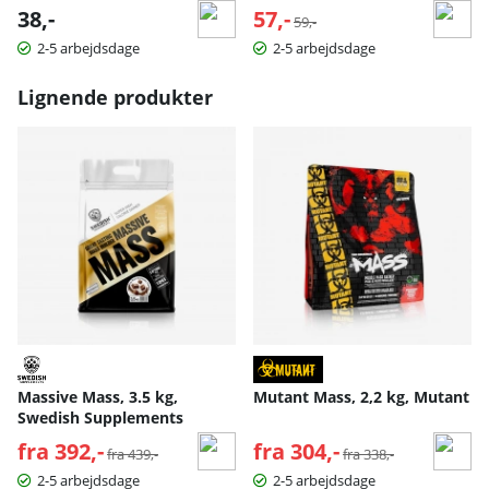
38,-
57,-
Normalpris:
59,-
2-5 arbejdsdage
2-5 arbejdsdage
Lignende produkter
Massive Mass, 3.5 kg,
Mutant Mass, 2,2 kg, Mutant
Swedish Supplements
fra 392,-
Normalpris:
fra 304,-
Normalpris:
fra 439,-
fra 338,-
2-5 arbejdsdage
2-5 arbejdsdage