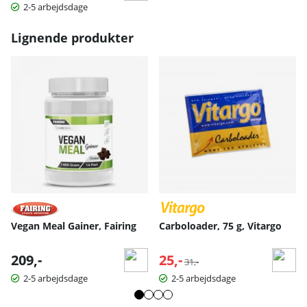
2-5 arbejdsdage
Lignende produkter
Vegan Meal Gainer, Fairing
Carboloader, 75 g, Vitargo
209,-
25,-
Normalpris:
31,-
2-5 arbejdsdage
2-5 arbejdsdage