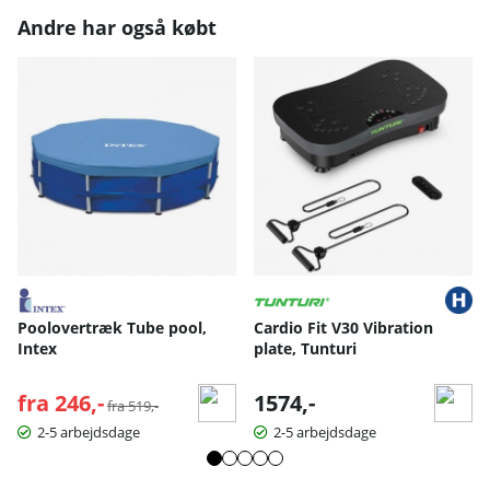
Andre har også købt
Poolovertræk Tube pool,
Cardio Fit V30 Vibration
Intex
plate, Tunturi
fra 246,-
Normalpris:
1574,-
fra 519,-
2-5 arbejdsdage
2-5 arbejdsdage