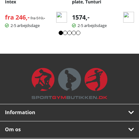
Intex
plate, Tunturi
fra 246,-
Normalpris:
1574,-
fra 519,-
2-5 arbejdsdage
2-5 arbejdsdage
Information
Om os