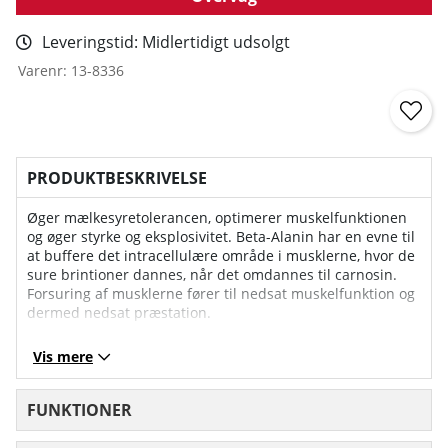
Leveringstid:
Midlertidigt udsolgt
Varenr:
13-8336
PRODUKTBESKRIVELSE
Øger mælkesyretolerancen, optimerer muskelfunktionen
og øger styrke og eksplosivitet. Beta-Alanin har en evne til
at buffere det intracellulære område i musklerne, hvor de
sure brintioner dannes, når det omdannes til carnosin.
Forsuring af musklerne fører til nedsat muskelfunktion og
dermed nedsat præstation.
Beta-Alanin hører til de såkaldte glykogene aminosyrer,
Vis mere
dvs. danner glukose via glykogenese ved lavt
kulhydratindtag. Forsyner kroppen med muskelenergi i
form af ATP. Modvirker forsuring og mælkesyre, som fører
FUNKTIONER
til en velfungerende muskelfunktion. Den kortvarige
prikkende fornemmelse, der opstår umiddelbart efter