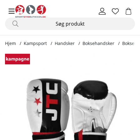
Hjem
Kampsport
Handsker
Boksehandsker
Boksehan
Produktbilleder Boksehandske Junior, hvid/sort