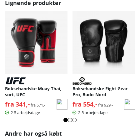
Lignende produkter
Boksehandske Muay Thai,
Boksehandske Fight Gear
sort, UFC
Pro, Budo-Nord
fra 341,-
Normalpris:
fra 554,-
Normalpris:
fra 571,-
fra 929,-
2-5 arbejdsdage
2-5 arbejdsdage
Andre har også købt