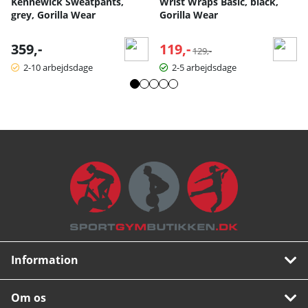
Kennewick Sweatpants,
Wrist Wraps Basic, black,
grey, Gorilla Wear
Gorilla Wear
359,-
119,-
Normalpris:
129,-
2-10 arbejdsdage
2-5 arbejdsdage
Information
Om os