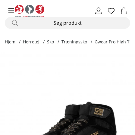
Hjem
Herretøj
Sko
Træningssko
Gwear Pro High Tops
Produktbilleder Gwear Pro High Tops, black/gold