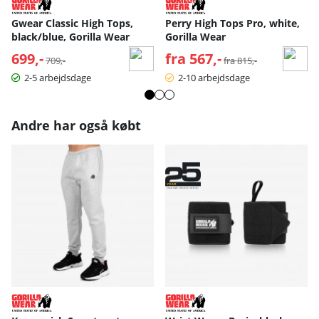
Gwear Classic High Tops,
Perry High Tops Pro, white,
black/blue, Gorilla Wear
Gorilla Wear
699,-
Normalpris:
fra 567,-
Normalpris:
709,-
fra 815,-
2-5 arbejdsdage
2-10 arbejdsdage
Andre har også købt