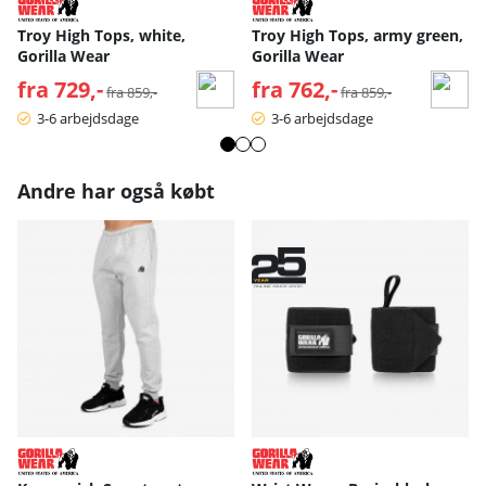
Troy High Tops, white,
Troy High Tops, army green,
Gorilla Wear
Gorilla Wear
fra 729,-
Normalpris:
fra 762,-
Normalpris:
fra 859,-
fra 859,-
3-6 arbejdsdage
3-6 arbejdsdage
Andre har også købt