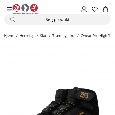
Hjem
Herretøj
Sko
Træningssko
Gwear Pro High Tops
Produktbilleder Gwear Pro High Tops, black/gold