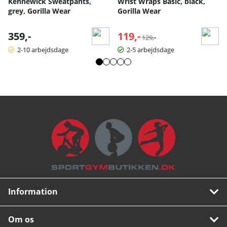
Kennewick Sweatpants,
Wrist Wraps Basic, black,
grey, Gorilla Wear
Gorilla Wear
359,-
119,-
Normalpris:
129,-
2-10 arbejdsdage
2-5 arbejdsdage
Information
Om os