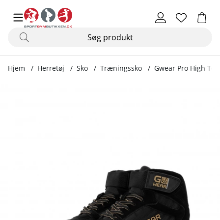
Hjem
Herretøj
Sko
Træningssko
Gwear Pro High Tops
Produktbilleder Gwear Pro High Tops, black/gold