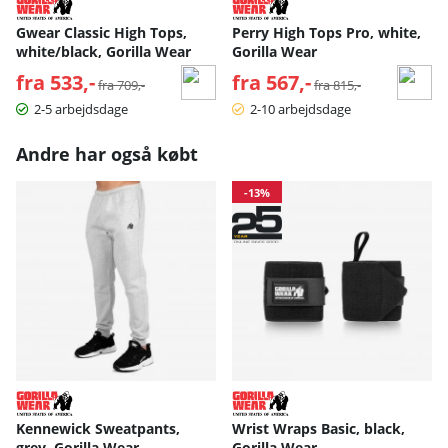
Gwear Classic High Tops,
Perry High Tops Pro, white,
white/black, Gorilla Wear
Gorilla Wear
fra 533,-
Normalpris:
fra 567,-
Normalpris:
fra 709,-
fra 815,-
2-5 arbejdsdage
2-10 arbejdsdage
Andre har også købt
-13%
Kennewick Sweatpants,
Wrist Wraps Basic, black,
grey, Gorilla Wear
Gorilla Wear