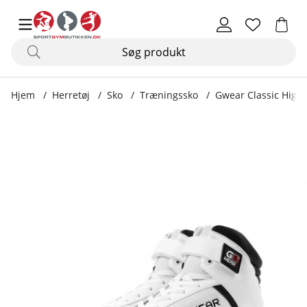
Hjem
Herretøj
Sko
Træningssko
Gwear Classic High 
Produktbilleder Gwear Classic High Tops, white/black