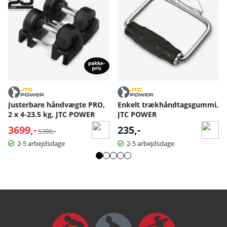
Justerbare håndvægte PRO,
Enkelt trækhåndtagsgummi,
2 x 4-23.5 kg, JTC POWER
JTC POWER
3699,-
Normalpris:
235,-
5390,-
2-5 arbejdsdage
2-5 arbejdsdage