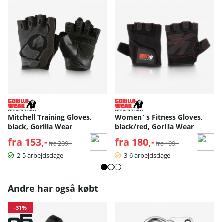
Mitchell Training Gloves,
Women´s Fitness Gloves,
black, Gorilla Wear
black/red, Gorilla Wear
fra 153,-
Normalpris:
fra 180,-
Normalpris:
fra 209,-
fra 199,-
2-5 arbejdsdage
3-6 arbejdsdage
Andre har også købt
-31%