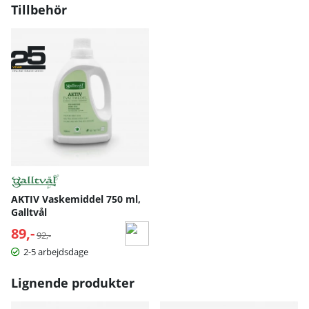
Tillbehör
AKTIV Vaskemiddel 750 ml,
Galltvål
89,-
Normalpris:
92,-
2-5 arbejdsdage
Lignende produkter