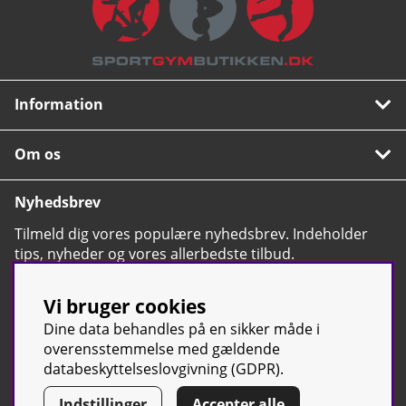
Information
Om os
Nyhedsbrev
Tilmeld dig vores populære nyhedsbrev. Indeholder
tips, nyheder og vores allerbedste tilbud.
OK
Vi bruger cookies
Dine data behandles på en sikker måde i
overensstemmelse med gældende
databeskyttelseslovgivning (GDPR).
© Sport & Gym Butiken JTC AB |
Kontakt os
| All rights reserved |
Indstillinger
Accepter alle