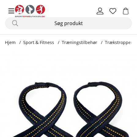
Hjem
Sport & Fitness
Træningstilbehør
Trækstropper &
Produktbilleder Figure 8 Straps, black