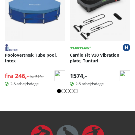
Poolovertræk Tube pool,
Cardio Fit V30 Vibration
Intex
plate, Tunturi
fra 246,-
Normalpris:
1574,-
fra 519,-
2-5 arbejdsdage
2-5 arbejdsdage