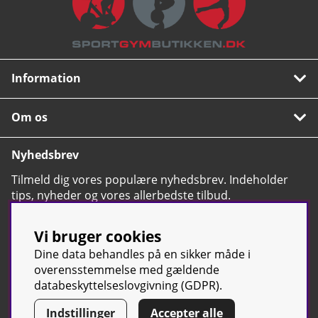
Information
Om os
Nyhedsbrev
Tilmeld dig vores populære nyhedsbrev. Indeholder
tips, nyheder og vores allerbedste tilbud.
OK
Vi bruger cookies
Dine data behandles på en sikker måde i
overensstemmelse med gældende
databeskyttelseslovgivning (GDPR).
© Sport & Gym Butiken JTC AB |
Kontakt os
| All rights reserved |
Indstillinger
Accepter alle
Org.nr:
(svensk tilsvarende CVR-nummer)
556668-7058 | Tel: +46 500-