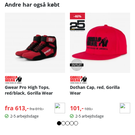
Andre har også købt
-46%
Gwear Pro High Tops,
Dothan Cap, red, Gorilla
red/black, Gorilla Wear
Wear
fra 613,-
Normalpris:
101,-
Normalpris:
fra 819,-
189,-
2-5 arbejdsdage
2-5 arbejdsdage