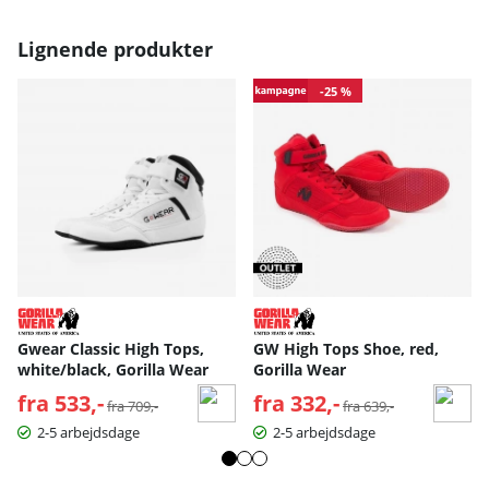
Lignende produkter
-25 %
Gwear Classic High Tops,
GW High Tops Shoe, red,
white/black, Gorilla Wear
Gorilla Wear
fra 533,-
Normalpris:
fra 332,-
Normalpris:
fra 709,-
fra 639,-
2-5 arbejdsdage
2-5 arbejdsdage