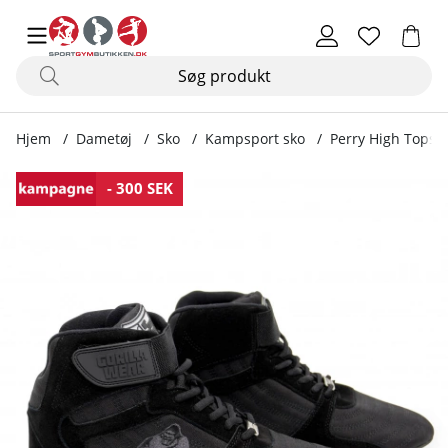
Hjem
Dametøj
Sko
Kampsport sko
Perry High Tops P
Produktbilleder Perry High Tops Pro, black/black
- 300 SEK