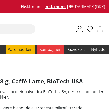
Ekskl. moms
Inkl. moms
DANMARK (DKK)
d
Varemaerker
Kampagner
Gavekort
Nyheder
8 g, Caffé Latte
,
BioTech USA
rit valleproteinpulver fra BioTech USA, der ikke indeholder
ukker.
 være blandt de allerreneste mikrofiltrerede