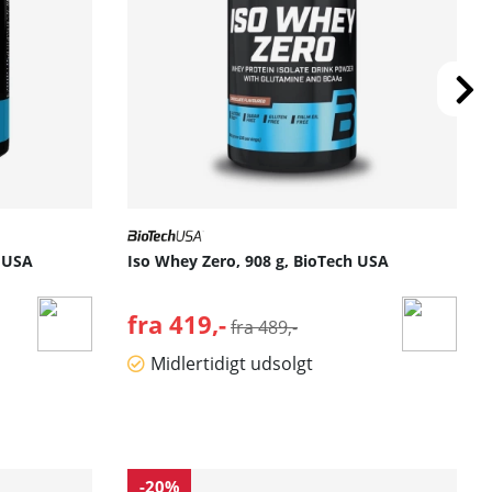
h USA
Iso Whey Zero, 908 g, BioTech USA
fra 419,-
Normalpris:
fra 489,-
Midlertidigt udsolgt
-20%