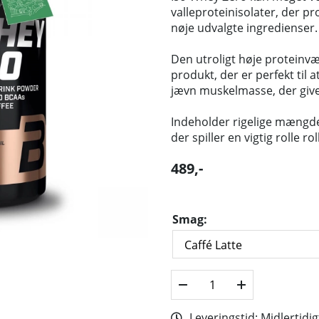
valleproteinisolater, der p
nøje udvalgte ingredienser.
Den utroligt høje proteinvær
produkt, der er perfekt til 
jævn muskelmasse, der give
Indeholder rigelige mængde
der spiller en vigtig rolle ro
489
,-
Smag:
Leveringstid:
Midlertidig