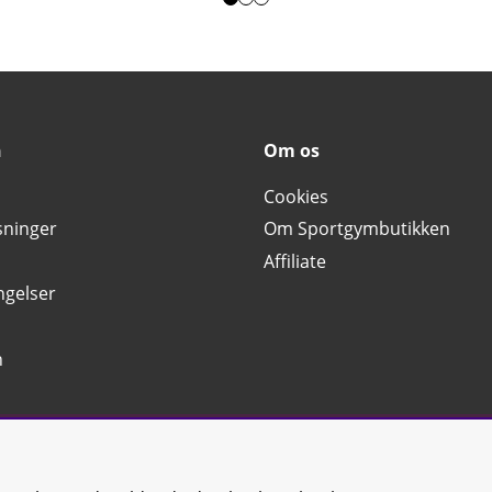
n
Om os
Cookies
sninger
Om Sportgymbutikken
Affiliate
ngelser
n