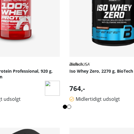
tein Professional, 920 g,
Iso Whey Zero, 2270 g, BioTec
on
764,-
gt udsolgt
Midlertidigt udsolgt