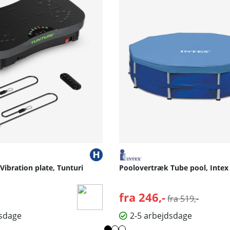
 Vibration plate, Tunturi
Poolovertræk Tube pool, Intex
fra 246,-
Normalpris:
fra 519,-
dsdage
2-5 arbejdsdage