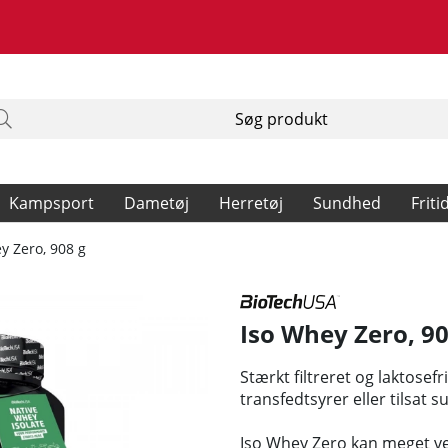
Kampsport
Dametøj
Herretøj
Sundhed
Friti
y Zero, 908 g
Iso Whey Zero, 90
Stærkt filtreret og laktosef
transfedtsyrer eller tilsat s
Iso Whey Zero kan meget vel