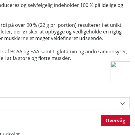
roduceres og selvfølgelig indeholder 100 % pålidelige og
di på over 90 % (22 g pr. portion) resulterer i et unikt
atleter, der ønsker at opbygge og vedligeholde en rigtig
r musklerne et meget veldefineret udseende.
r af BCAA og EAA samt L-glutamin og andre aminosyrer,
lle i at få store og flotte muskler.
Overvåg
t udsolgt