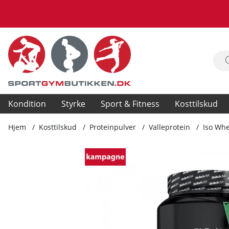
Kondition
Styrke
Sport & Fitness
Kosttilskud
Hjem
Kosttilskud
Proteinpulver
Valleprotein
Iso Whe
Produktbilleder Iso Whey Zero, 908 g