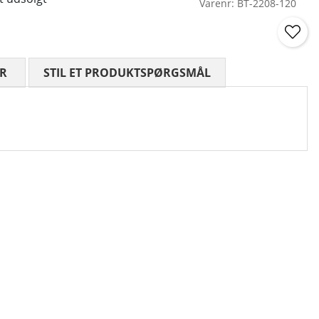
Varenr:
BT-2208-120
R
GENNEMSNITLIG VURDERING 0 UD AF 5 ANTAL VURDE
STIL ET PRODUKTSPØRGSMÅL