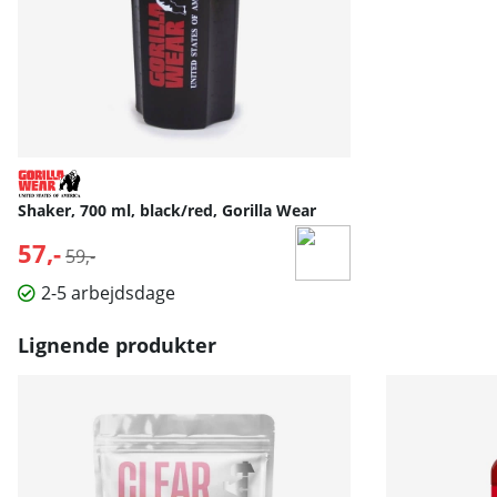
Shaker, 700 ml, black/red, Gorilla Wear
57,-
Normalpris:
59,-
2-5 arbejdsdage
Lignende produkter