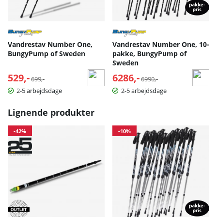
Vandrestav Number One,
Vandrestav Number One, 10-
BungyPump of Sweden
pakke, BungyPump of
Sweden
529,-
Normalpris:
6286,-
Normalpris:
699,-
6990,-
2-5 arbejdsdage
2-5 arbejdsdage
Lignende produkter
-42%
-10%