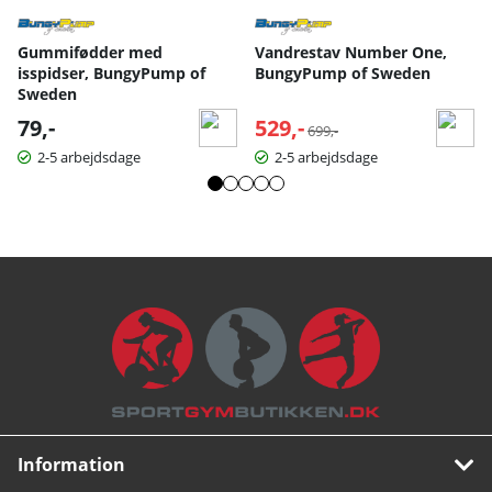
Gummifødder med
Vandrestav Number One,
isspidser, BungyPump of
BungyPump of Sweden
Sweden
79,-
529,-
Normalpris:
699,-
2-5 arbejdsdage
2-5 arbejdsdage
Information