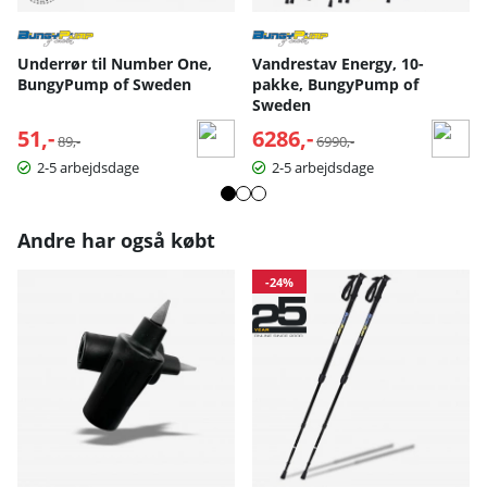
Underrør til Number One,
Vandrestav Energy, 10-
BungyPump of Sweden
pakke, BungyPump of
Sweden
51,-
Normalpris:
6286,-
Normalpris:
89,-
6990,-
2-5 arbejdsdage
2-5 arbejdsdage
Andre har også købt
-24%