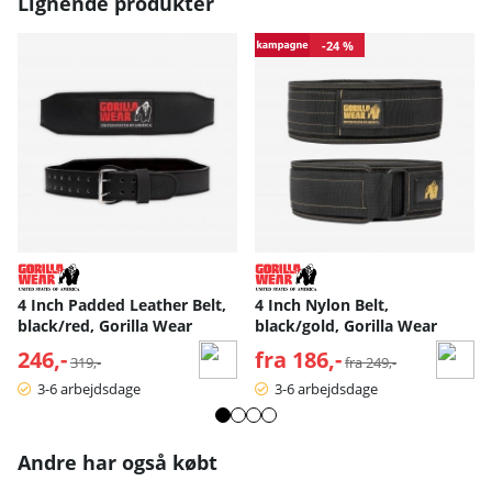
Lignende produkter
-24 %
4 Inch Padded Leather Belt,
4 Inch Nylon Belt,
black/red, Gorilla Wear
black/gold, Gorilla Wear
246,-
Normalpris:
fra 186,-
Normalpris:
319,-
fra 249,-
3-6 arbejdsdage
3-6 arbejdsdage
Andre har også købt