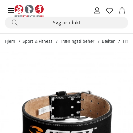
Hjem
Sport & Fitness
Træningstilbehør
Bælter
Train
Produktbilleder Training Belt, svart