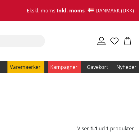
Ekskl. moms
Inkl. moms
DANMARK (DKK)
d
Varemaerker
Kampagner
Gavekort
Nyheder
Viser
1-1
ud
1
produkter