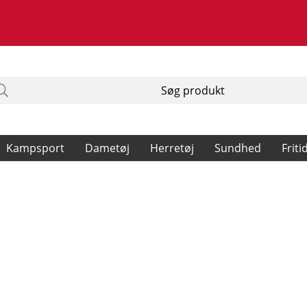
Kampsport
Dametøj
Herretøj
Sundhed
Friti