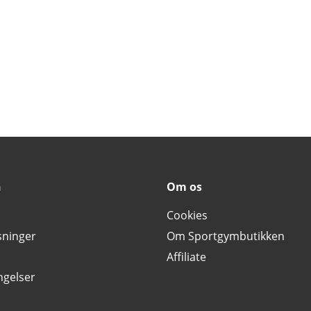
n
Om os
Cookies
sninger
Om Sportgymbutikken
Affiliate
ngelser