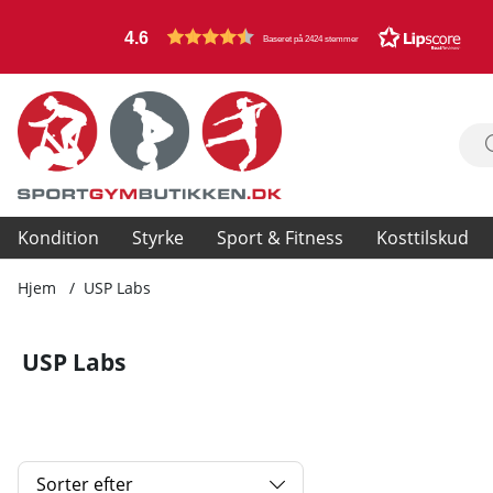
4.6
Baseret på 2424 stemmer
Kondition
Styrke
Sport & Fitness
Kosttilskud
Hjem
USP Labs
USP Labs
Sorter efter